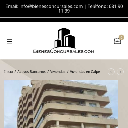
Email:
info@bienesconcursales.com
| Teléfono: 681 90
11 39
0
Inicio
/
Activos Bancarios
/
Viviendas
/
Viviendas en Calpe