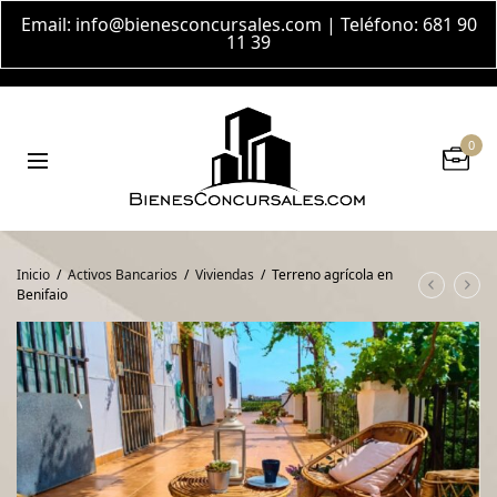
Email:
info@bienesconcursales.com
| Teléfono: 681 90
11 39
0
Inicio
/
Activos Bancarios
/
Viviendas
/
Terreno agrícola en
Benifaio