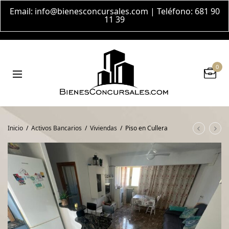
Email:
info@bienesconcursales.com
| Teléfono: 681 90
11 39
0
Inicio
/
Activos Bancarios
/
Viviendas
/
Piso en Cullera