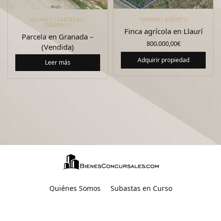
SOLARES / PARCELAS /
TERRENO RÚSTICO
TERRENOS
Finca agrícola en Llaurí
Parcela en Granada –
800.000,00
€
(Vendida)
Adquirir propiedad
Leer más
Quiénes Somos
Subastas en Curso
Activos en Liquidación
Activos Bancarios
Administradores Concursales
Soluciones Integrales
Preguntas Frecuentes
Contacto
Aviso Legal