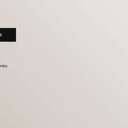
D
endas